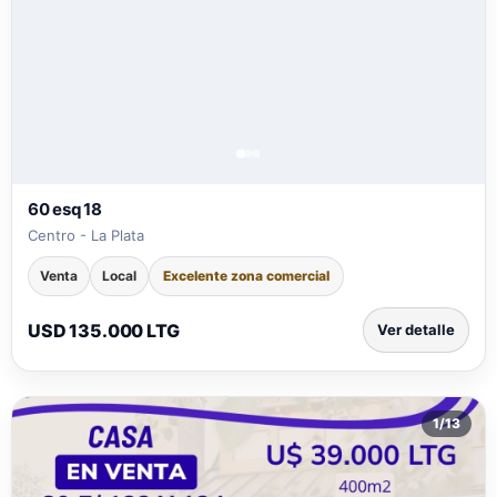
60 esq 18
Centro - La Plata
Venta
Local
Excelente zona comercial
USD 135.000 LTG
Ver detalle
1
/
13