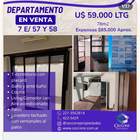
1
/
27
‹
›