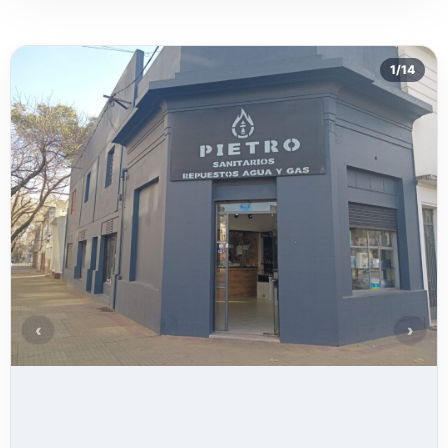
1
/
14
‹
›