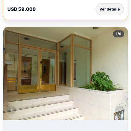
USD 59.000
Ver detalle
1
/
9
‹
›