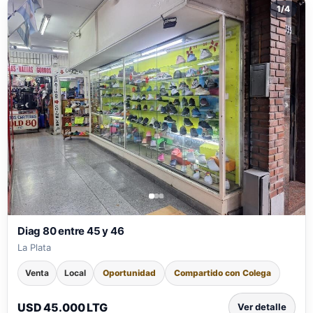
1
/
4
‹
›
Diag 80 entre 45 y 46
La Plata
Venta
Local
Oportunidad
Compartido con Colega
USD 45.000 LTG
Ver detalle