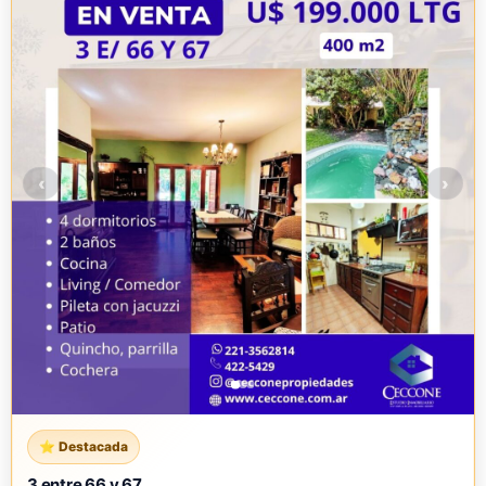
‹
›
3 entre 66 y 67