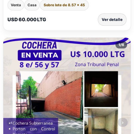
Venta
Casa
Sobre lote de 8.57 x 45
USD 60.000 LTG
Ver detalle
1
/
6
‹
›