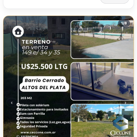
1
/
8
‹
›