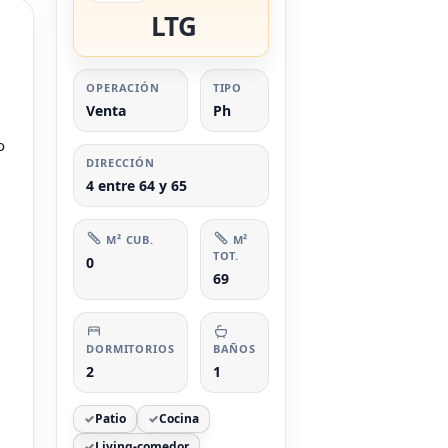
LTG
OPERACIÓN
TIPO
Venta
Ph
o
DIRECCIÓN
4 entre 64 y 65
M² CUB.
M²
TOT.
0
69
DORMITORIOS
BAÑOS
2
1
Patio
Cocina
Living-comedor