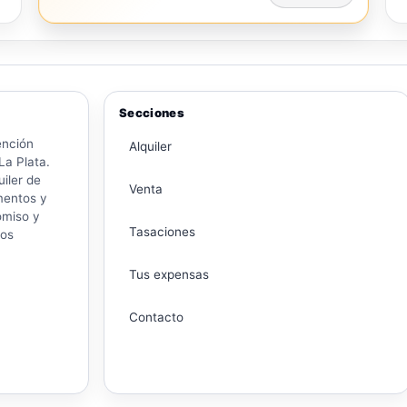
Secciones
ención
Alquiler
La Plata.
iler de
Venta
mentos y
omiso y
Tasaciones
ros
Tus expensas
Contacto