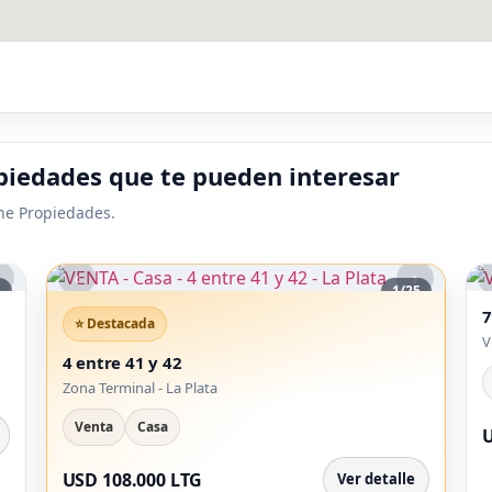
iedades que te pueden interesar
ne Propiedades.
‹
›
3
1
/
25
7
V
4 entre 41 y 42
Zona Terminal - La Plata
Venta
Casa
U
USD 108.000 LTG
Ver detalle